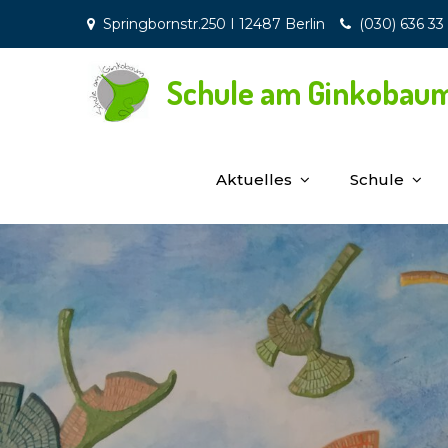
Skip
Springbornstr.250 I 12487 Berlin
(030) 636 33
to
content
Schule am Ginkobau
Aktuelles
Schule