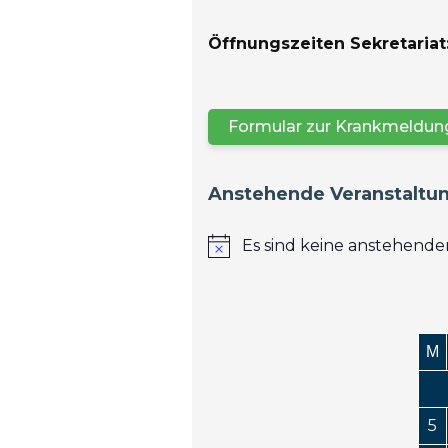
kommt es an beiden
aller We
Tagen überwiegend im
Öffnungszeiten Sekretariat
Uhr
Bereich der eFöB zu
gravierenden
Formular zur Krankmeldung
Einschränkungen.An
diesen Tagen gelten
folgende […]
Anstehende Veranstaltu
Es sind keine anstehend
M
5