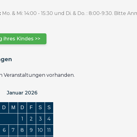
lt vor. Ab 18:00
:
Mo. & Mi: 14:00 - 15:30 und Di. & Do. : 8:00-9:30. Bitte
 könnt […]
 ihres Kindes >>
ngen
en Veranstaltungen vorhanden.
Januar 2026
D
M
D
F
S
S
1
2
3
4
6
7
8
9
10
11