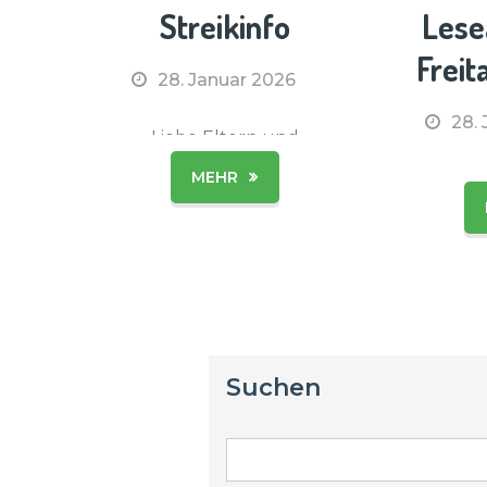
Streikinfo
Lese
Freit
28. Januar 2026
28.
Liebe Eltern und
Erziehungsberechtigte
MEHR
Liebe 
,die Gewerkschaften
März 
verdi und GEW haben
Schule
für Dienstag, den
wieder 
27.01.26 (Erzieher) und
Lesea
Donnerstag, den
dem wir
29.01.26
einla
(Lehrer/Erzieher) zu
Suchen
Eltern
ganztägigen
Erzie
Warnstreiks
ander
aufgerufen.Deshalb
euch G