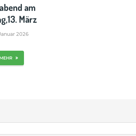
abend am
ag,13. März
 Januar 2026
Kinder, am 13.
MEHR
findet in der
 am Ginkobaum
ein spannender
bend statt, zu
 euch herzlich
den möchten.
, Lehrer*innen,
her*innen und
e Gäste lesen
eschichten aus