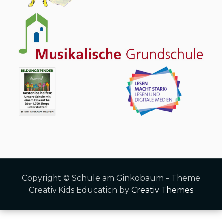
Copyright © Schule am Ginkobaum – Theme
Creativ Kids Education by
Creativ Themes