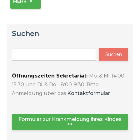
MEHR
genommen werden. Mithilfe des Bildungs-und
Teilhabepakets (BuT) können Familien mit
geringem Einkommen finanzielle Unterstützung
für die […]
Suchen
Suchen
Öffnungszeiten Sekretariat:
Mo. & Mi: 14:00 -
15:30 und Di. & Do. : 8:00-9:30. Bitte
Anmeldung über das
Kontaktformular
Formular zur Krankmeldung ihres Kindes
>>