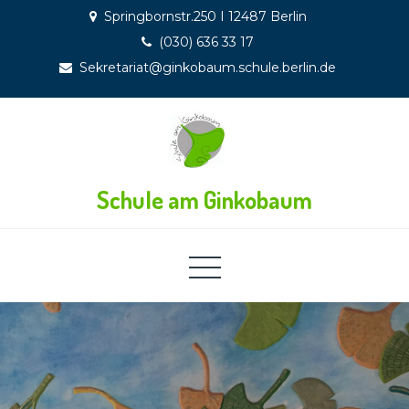
Skip
Springbornstr.250 I 12487 Berlin
to
(030) 636 33 17
content
Sekretariat@ginkobaum.schule.berlin.de
Schule am Ginkobaum