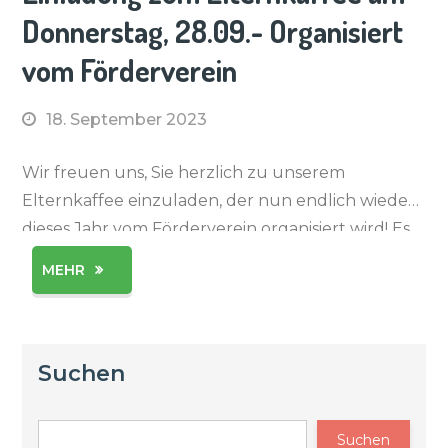
Donnerstag, 28.09.- Organisiert
vom Förderverein
18. September 2023
Wir freuen uns, Sie herzlich zu unserem
Elternkaffee einzuladen, der nun endlich wieder
dieses Jahr vom Förderverein organisiert wird! Es
wird ein Tag voller Freude, Gemeinschaft und
MEHR
leckerem Kaffee sein, bei dem wir uns Zeit
nehmen wollen, um uns kennenzulernen, […]
Suchen
Suchen