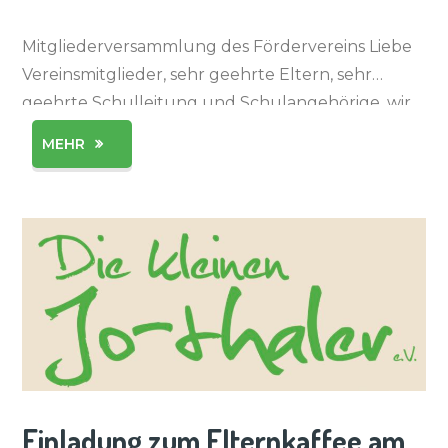
Mitgliederversammlung des Fördervereins Liebe
Vereinsmitglieder, sehr geehrte Eltern, sehr
geehrte Schulleitung und Schulangehörige, wir
laden Sie hiermit herzlich zur diesjährigen
MEHR
Mitgliederversammlung des Fördervereins
amMontag, dem 24. Juni 2024 um 18:00 Uhr in die
Schule am Ginkobaum (Stillegarten) ein. Alle
Eltern, […]
Einladung zum Elternkaffee am