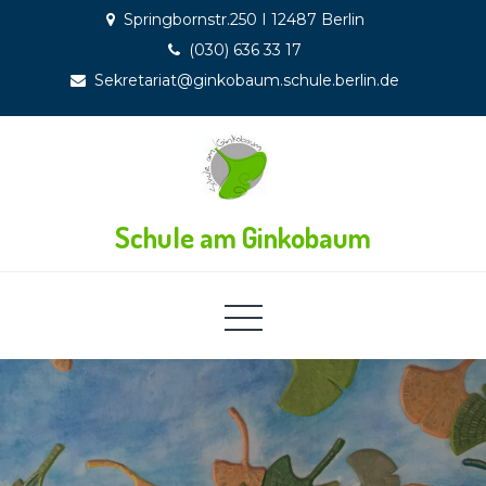
Skip
Springbornstr.250 I 12487 Berlin
to
(030) 636 33 17
content
Sekretariat@ginkobaum.schule.berlin.de
Schule am Ginkobaum