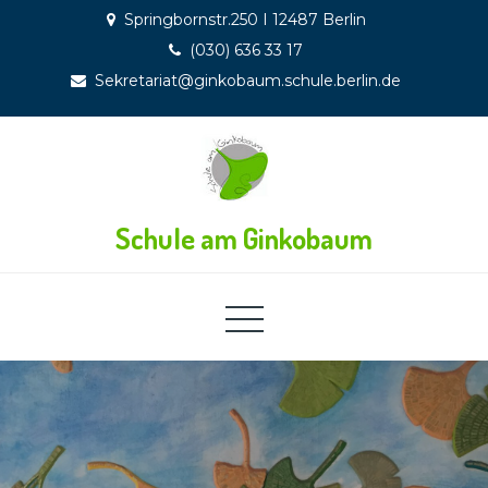
Skip
Springbornstr.250 I 12487 Berlin
to
(030) 636 33 17
content
Sekretariat@ginkobaum.schule.berlin.de
Schule am Ginkobaum