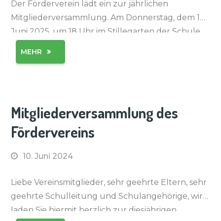
Der Förderverein lädt ein zur jährlichen
Mitgliederversammlung. Am Donnerstag, dem 12.
Juni 2025, um 18 Uhr im Stillegarten der Schule.
Die Versammlung steht allen offen, die sich für die
MEHR
Schule und unsere Kinder engagieren, egal ob
schon Mitglied oder nicht. […]
Mitgliederversammlung des
Fördervereins
10. Juni 2024
Liebe Vereinsmitglieder, sehr geehrte Eltern, sehr
geehrte Schulleitung und Schulangehörige, wir
laden Sie hiermit herzlich zur diesjährigen