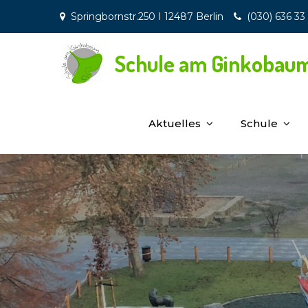
Skip
Springbornstr.250 I 12487 Berlin
(030) 636 33
to
content
Schule am Ginkobau
Aktuelles
Schule