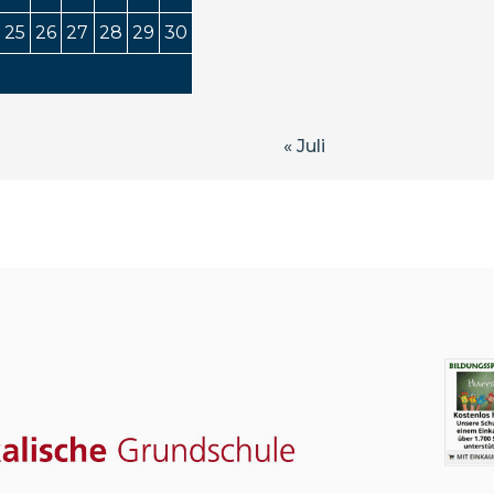
25
26
27
28
29
30
« Juli