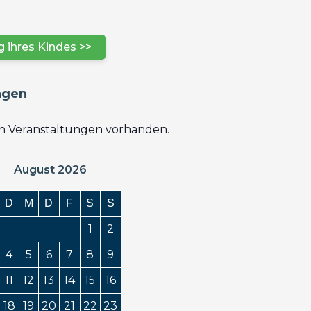
 ihres Kindes >>
ngen
en Veranstaltungen vorhanden.
August 2026
D
M
D
F
S
S
1
2
4
5
6
7
8
9
11
12
13
14
15
16
18
19
20
21
22
23