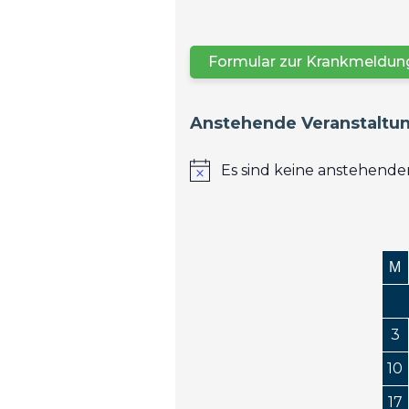
Formular zur Krankmeldung
Anstehende Veranstaltu
Es sind keine anstehend
M
3
10
17