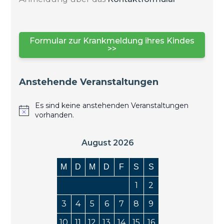
Formular zur Krankmeldung ihres Kindes
>>
Anstehende Veranstaltungen
Es sind keine anstehenden Veranstaltungen
vorhanden.
August 2026
M
D
M
D
F
S
S
1
2
3
4
5
6
7
8
9
10
11
12
13
14
15
16