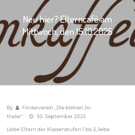
Neu hier? Elterncafé am
Mittwoch, den 15.10.2025
By
Förderverein „Die kleinen Jo-
thaler“
30. September 2025
Liebe Eltern der Klassenstufen 1 bis 3, liebe