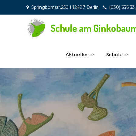
Skip
Springbornstr.250 I 12487 Berlin
(030) 636 33
to
content
Schule am Ginkobau
Aktuelles
Schule