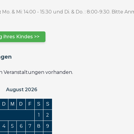
:
Mo. & Mi: 14:00 - 15:30 und Di. & Do. : 8:00-9:30. Bitte
 ihres Kindes >>
ngen
en Veranstaltungen vorhanden.
August 2026
D
M
D
F
S
S
1
2
4
5
6
7
8
9