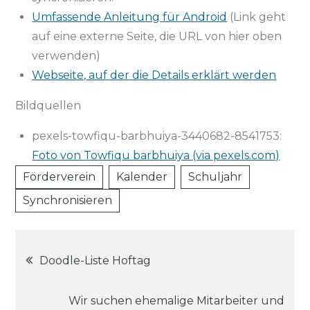
Umfassende Anleitung für Android
(Link geht
auf eine externe Seite, die URL von hier oben
verwenden)
Webseite, auf der die Details erklärt werden
Bildquellen
pexels-towfiqu-barbhuiya-3440682-8541753:
Foto von Towfiqu barbhuiya (via pexels.com)
Förderverein
Kalender
Schuljahr
Synchronisieren
Beitragsnavigation
Doodle-Liste Hoftag
Wir suchen ehemalige Mitarbeiter und