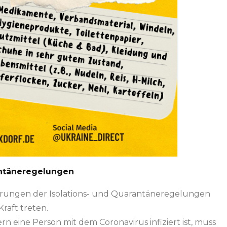
antäneregelungen
erungen der Isolations- und Quarantäneregelungen
Kraft treten.
rn eine Person mit dem Coronavirus infiziert ist, muss