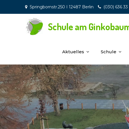
Skip
Springbornstr.250 I 12487 Berlin
(030) 636 33
to
content
Schule am Ginkobau
Aktuelles
Schule