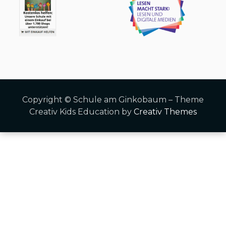
Copyright © Schule am Ginkobaum – Theme
Creativ Kids Education by
Creativ Themes