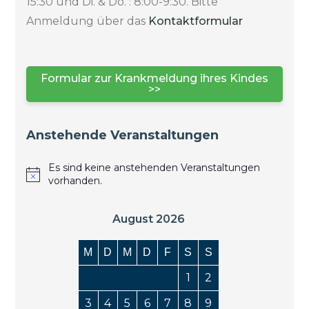
15:30 und Di. & Do. : 8:00-9:30. Bitte
Anmeldung über das
Kontaktformular
Formular zur Krankmeldung ihres Kindes
>>
Anstehende Veranstaltungen
Es sind keine anstehenden Veranstaltungen
vorhanden.
August 2026
M
D
M
D
F
S
S
1
2
3
4
5
6
7
8
9