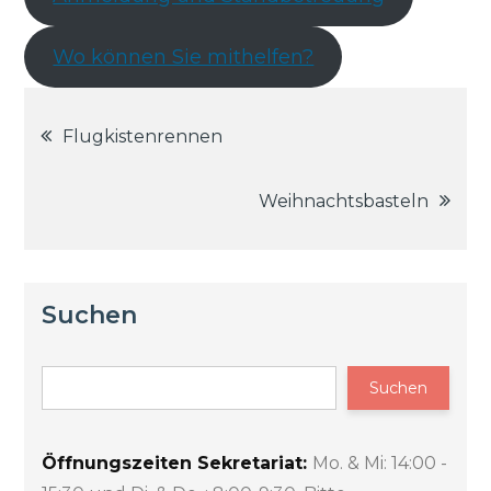
Wo können Sie mithelfen?
Beitragsnavigation
Flugkistenrennen
Weihnachtsbasteln
Suchen
Suchen
Öffnungszeiten Sekretariat:
Mo. & Mi: 14:00 -