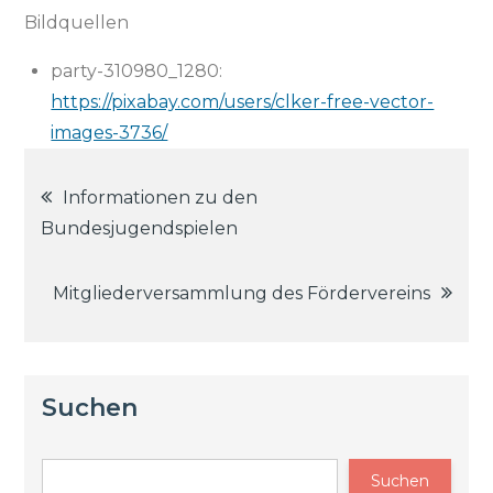
Bildquellen
party-310980_1280:
https://pixabay.com/users/clker-free-vector-
images-3736/
Beitragsnavigation
Informationen zu den
Bundesjugendspielen
Mitgliederversammlung des Fördervereins
Suchen
Suchen