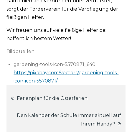
Damit niemand verhungert oder verdurstet,
sorgt der Förderverein für die Verpflegung der
fleißigen Helfer.
Wir freuen uns auf viele fleißige Helfer bei
hoffentlich bestem Wetter!
Bildquellen
gardening-tools-icon-5570871_640:
https://pixabay.com/vectors/gardening-tools-
icon-icon-5570871/
Beitragsnavigation
Ferienplan für die Osterferien
Den Kalender der Schule immer aktuell auf
Ihrem Handy?