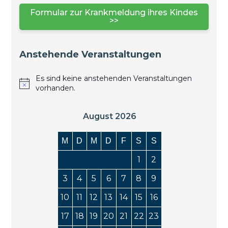
Formular zur Krankmeldung ihres Kindes
>>
Anstehende Veranstaltungen
Es sind keine anstehenden Veranstaltungen
vorhanden.
August 2026
M
D
M
D
F
S
S
1
2
3
4
5
6
7
8
9
10
11
12
13
14
15
16
17
18
19
20
21
22
23