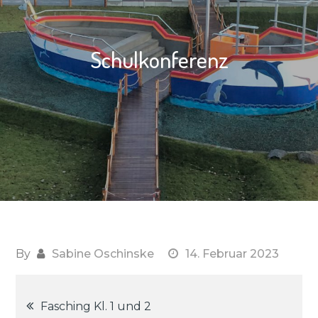
Schulkonferenz
By
Sabine Oschinske
14. Februar 2023
Beitragsnavigation
Fasching Kl. 1 und 2